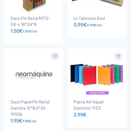
Saco Pin Natal M172-
Lv Talonario Azul
04-s 18*24*8
0.99€
0.99€/un
1.50€
1.50€/un
Saco Papel Pin Natal
Pasta A4 Viquel
Garrafa 12*8.5*36
Elasticos 1133
1955b
2.95€
1.95€
1.95€/un