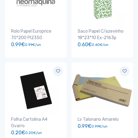
Rolo Papel Europrice
Saco Papel C/azevinho
70*200 Pl2350
18*23*10 Ex-2163p
0.99€
0.60€
0.99€/un
0.60€/un
Folha Cartolina A4
Lv Talonario Amarelo
Gvarro
0.99€
0.99€/un
0.20€
0.20€/un