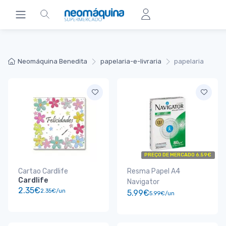
Neomáquina Benedita
papelaria-e-livraria
papelaria
PREÇO DE MERCADO 6.59€
Cartao Cardlife
Resma Papel A4
Cardlife
Navigator
2.35€
2.35€/un
5.99€
5.99€/un