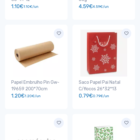
1.10€
4.59€
1.10€/un
4.59€/un
Papel Embrulho Pin Gw-
Saco Papel Pai Natal
19659 200*70cm
C/flocos 26*32*13
1.20€
0.79€
1.20€/un
0.79€/un