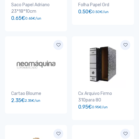
Saco Papel Adriano
Folha Papel Grd
23*18*10cm
0.50€
0.50€/un
0.65€
0.65€/un
Cartao Bloume
Cx Arquivo Firmo
2.35€
310para 80
2.35€/un
0.95€
0.95€/un