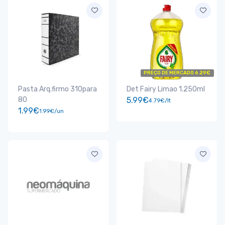
PREÇO DE MERCADO 6.29€
Pasta Arq.firmo 310para
Det Fairy Limao 1.250ml
80
5.99€
4.79€/lt
1.99€
1.99€/un