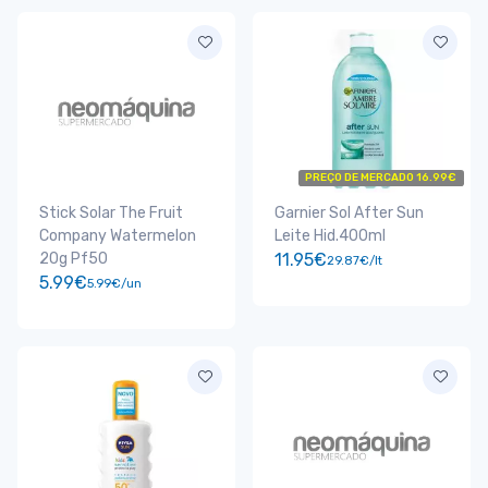
PREÇO DE MERCADO 16.99€
Stick Solar The Fruit
Garnier Sol After Sun
Company Watermelon
Leite Hid.400ml
20g Pf50
11.95€
29.87€/lt
5.99€
5.99€/un