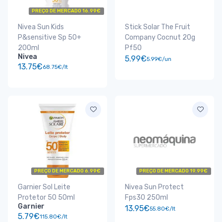
PREÇO DE MERCADO 16.99€
Nivea Sun Kids
Stick Solar The Fruit
P&sensitive Sp 50+
Company Cocnut 20g
200ml
Pf50
Nivea
5.99€
5.99€/un
13.75€
68.75€/lt
PREÇO DE MERCADO 6.99€
PREÇO DE MERCADO 19.99€
Garnier Sol Leite
Nivea Sun Protect
Protetor 50 50ml
Fps30 250ml
Garnier
13.95€
55.80€/lt
5.79€
115.80€/lt