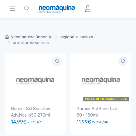
Neomáquina Benedita
higiene-e-beleza
protetores-solares
PREÇO DE MERCADO 18.99€
Garnier Sol Sensitive
Garnier Sol Sensitive
Adv.kids Ip50 270ml
50+ 150ml
14.99€
11.99€
55.52€/lt
79.93€/un