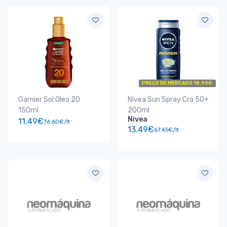
PREÇO DE MERCADO 18.99€
Garnier Sol Oleo 20
Nivea Sun Spray Cra 50+
150ml
200ml
Nivea
11.49€
76.60€/lt
13.49€
67.45€/lt