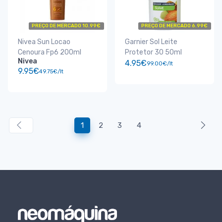
PREÇO DE MERCADO 10.99€
PREÇO DE MERCADO 6.99€
Nivea Sun Locao
Garnier Sol Leite
Cenoura Fp6 200ml
Protetor 30 50ml
Nivea
4.95€
99.00€/lt
9.95€
49.75€/lt
1
2
3
4