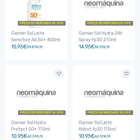
PREÇO DE MERCADO 24.49€
PREÇO DE MERCADO 20.49€
Garnier Sol Leite
Garnier Sol Hydra 24h
Sensitive Ad.50+ 400ml
Spray Fp30 270ml
15.95€
14.95€
39.87€/lt
55.37€/lt
PREÇO DE MERCADO 16.99€
PREÇO DE MERCADO 16.99€
Garnier Sol Hydra
Garnier Sol Leite
Protect 50+ 175ml
Hidrat.fp30 175ml
10.95€
10.95€
62.57€/lt
62.57€/lt