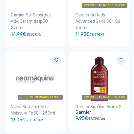
PREÇO DE MERCADO 18.99€
Garnier Sol Sensitive
Garnier Sol Kids
Adv. Ceramida Ip50
Advanced Sens.50+ Sp
270ml
150ml
14.99€
11.95€
55.52€/lt
79.67€/lt
PREÇO DE MERCADO 21.99€
PREÇO DE MERCADO 14.49€
Nivea Sun Protect
Garnier Sol Óleo Bronz.2
Garnier
Moisture Fp50+ 250ml
9.95€
49.75€/un
13.95€
55.80€/un