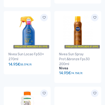
PREÇO DE MERCADO 20.99€
PREÇO DE MERCADO 21.89€
Nivea Sun Locao Fp50+
Nivea Sun Spray
270ml
Prot.&bronze Fps30
14.95€
200ml
55.37€/lt
Nivea
14.95€
74.75€/lt