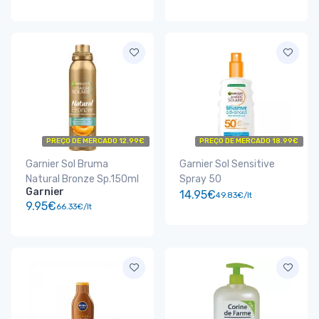
PREÇO DE MERCADO 12.99€
PREÇO DE MERCADO 18.99€
Garnier Sol Bruma
Garnier Sol Sensitive
Natural Bronze Sp.150ml
Spray 50
Garnier
14.95€
49.83€/lt
9.95€
66.33€/lt