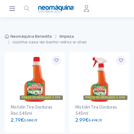
Neomáquina Benedita
limpeza
cozinha-casa-de-banho-vidros-e-chao
PREÇO DE MERCADO 3.19€
PREÇO DE MERCADO 3.39€
Mistolin Tira Gorduras
Mistolin Tira Gorduras
Rec.545ml
545ml
2.79€
2.99€
5.58€/lt
5.49€/lt