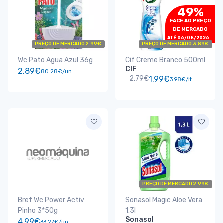
49%
FACE AO PREÇO
DE MERCADO
ATÉ 06/08/2026
PREÇO DE MERCADO 2.99€
PREÇO DE MERCADO 3.89€
Wc Pato Agua Azul 36g
Cif Creme Branco 500ml
CIF
2.89€
80.28€/un
2.79€
1.99€
3.98€/lt
PREÇO DE MERCADO 2.99€
Bref Wc Power Activ
Sonasol Magic Aloe Vera
Pinho 3*50g
1.3l
Sonasol
4.99€
33.27€/un