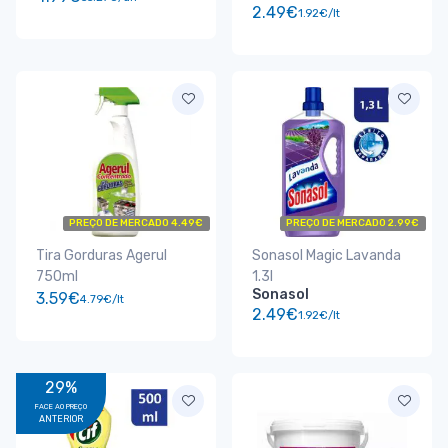
2.49€
1.92€/lt
PREÇO DE MERCADO 4.49€
PREÇO DE MERCADO 2.99€
Tira Gorduras Agerul
Sonasol Magic Lavanda
750ml
1.3l
Sonasol
3.59€
4.79€/lt
2.49€
1.92€/lt
29%
FACE AO PREÇO
ANTERIOR