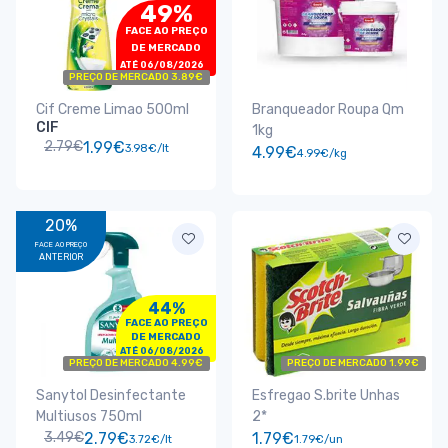
49%
FACE AO PREÇO
DE MERCADO
ATÉ 06/08/2026
PREÇO DE MERCADO 3.89€
Cif Creme Limao 500ml
Branqueador Roupa Qm
CIF
1kg
2.79€
1.99€
3.98€/lt
4.99€
4.99€/kg
20%
FACE AO PREÇO
ANTERIOR
44%
FACE AO PREÇO
DE MERCADO
ATÉ 06/08/2026
PREÇO DE MERCADO 4.99€
PREÇO DE MERCADO 1.99€
Sanytol Desinfectante
Esfregao S.brite Unhas
Multiusos 750ml
2*
3.49€
2.79€
1.79€
3.72€/lt
1.79€/un