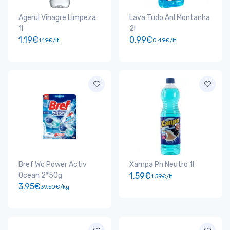
Agerul Vinagre Limpeza
Lava Tudo Anl Montanha
1l
2l
1.19€
0.99€
1.19€/lt
0.49€/lt
Bref Wc Power Activ
Xampa Ph Neutro 1l
Ocean 2*50g
1.59€
1.59€/lt
3.95€
39.50€/kg