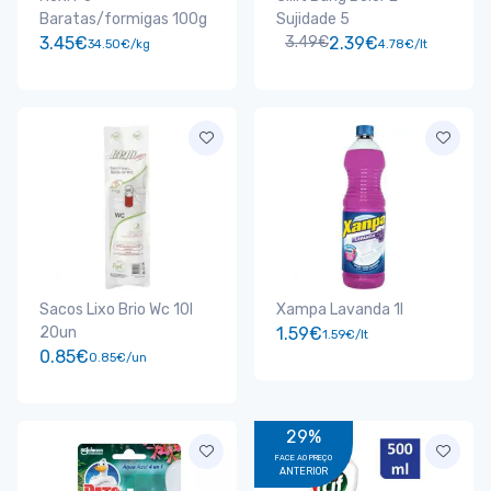
Baratas/formigas 100g
Sujidade 5
3.45€
3.49€
2.39€
34.50€/kg
4.78€/lt
Sacos Lixo Brio Wc 10l
Xampa Lavanda 1l
20un
1.59€
1.59€/lt
0.85€
0.85€/un
29%
FACE AO PREÇO
ANTERIOR