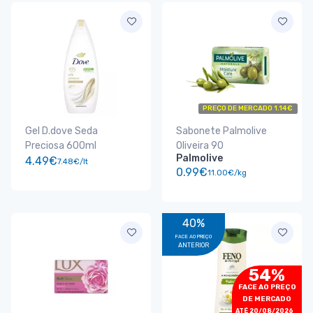
PREÇO DE MERCADO 1.14€
Gel D.dove Seda
Sabonete Palmolive
Preciosa 600ml
Oliveira 90
Palmolive
4.49€
7.48€/lt
0.99€
11.00€/kg
40%
FACE AO PREÇO
ANTERIOR
54%
FACE AO PREÇO
DE MERCADO
ATÉ 20/08/2026