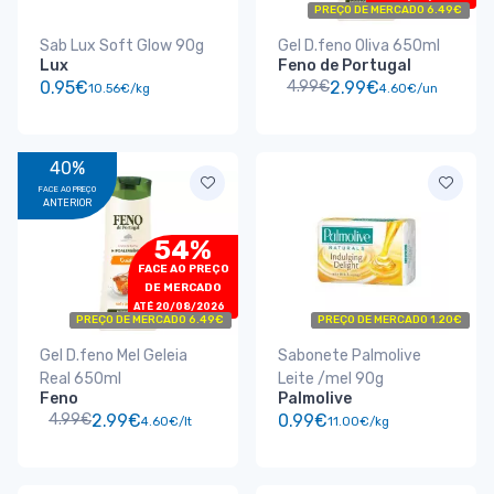
PREÇO DE MERCADO 6.49€
Sab Lux Soft Glow 90g
Gel D.feno Oliva 650ml
Lux
Feno de Portugal
0.95€
4.99€
2.99€
10.56€/kg
4.60€/un
40%
FACE AO PREÇO
ANTERIOR
54%
FACE AO PREÇO
DE MERCADO
ATÉ 20/08/2026
PREÇO DE MERCADO 6.49€
PREÇO DE MERCADO 1.20€
Gel D.feno Mel Geleia
Sabonete Palmolive
Real 650ml
Leite /mel 90g
Feno
Palmolive
4.99€
2.99€
0.99€
4.60€/lt
11.00€/kg