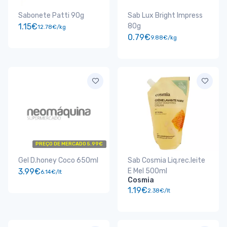
Sabonete Patti 90g
Sab Lux Bright Impress
1.15€
80g
12.78€/kg
0.79€
9.88€/kg
PREÇO DE MERCADO 5.99€
Gel D.honey Coco 650ml
Sab Cosmia Liq.rec.leite
3.99€
E Mel 500ml
6.14€/lt
Cosmia
1.19€
2.38€/lt