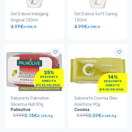
Gel D.dove Indulging
Gel D.dove Soft Caring
Original 720ml
720ml
4.99€
4.99€
6.93€/lt
6.93€/lt
25%
14%
DESCONTO
DIRECTO
DESCONTO
ATÉ 20/08/2026
DIRECTO
PREÇO DE MERCADO 0.99€
ATÉ 20/08/2026
Sabonete Palmolive
Sabonete Cosmia Óleo
Glicerina Hidr.90g
Azeitona 90g
Palmolive
Cosmia
0.99€
0.74€
0.69€
0.59€
8.22€/kg
6.56€/kg