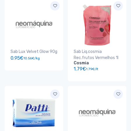
Sab Lux Velvet Glow 90g
Sab Liq.cosmia
0.95€
Rec.frutos Vermelhos 1l
10.56€/kg
Cosmia
1.79€
1.79€/lt