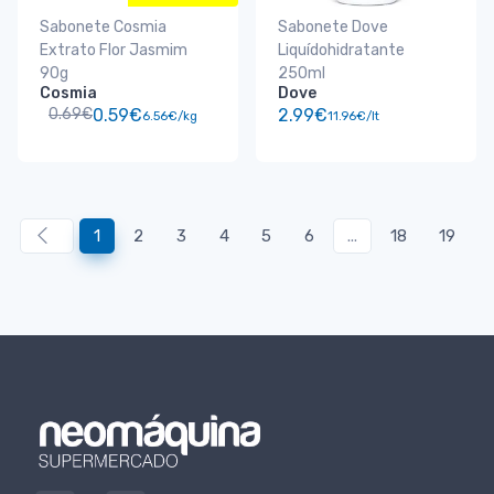
Sabonete Cosmia
Sabonete Dove
Extrato Flor Jasmim
Liquídohidratante
90g
250ml
Cosmia
Dove
0.69€
0.59€
2.99€
6.56€/kg
11.96€/lt
1
2
3
4
5
6
...
18
19