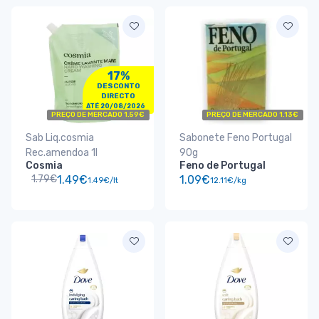
17%
DESCONTO
DIRECTO
ATÉ 20/08/2026
PREÇO DE MERCADO 1.59€
PREÇO DE MERCADO 1.13€
Sab Liq.cosmia
Sabonete Feno Portugal
Rec.amendoa 1l
90g
Cosmia
Feno de Portugal
1.79€
1.49€
1.09€
1.49€/lt
12.11€/kg