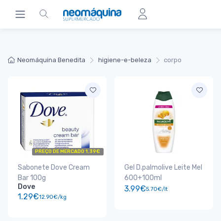
Neomáquina Benedita
higiene-e-beleza
corpo
PREÇO DE MERCADO 1.39€
Sabonete Dove Cream
Gel D.palmolive Leite Mel
Bar 100g
600+100ml
Dove
3.99€
5.70€/lt
1.29€
12.90€/kg