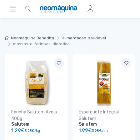
Neomáquina Benedita
alimentacao-saudavel
massas-e-farinhas-dietetica
Farinha Salutem Aveia
Esparguete Integral
400g
Salutem
Salutem
Salutem
1.29€
1.99€
3.23€/kg
3.98€/un