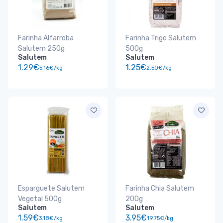
Farinha Alfarroba
Farinha Trigo Salutem
Salutem 250g
500g
Salutem
Salutem
1.29€
1.25€
5.16€/kg
2.50€/kg
Esparguete Salutem
Farinha Chia Salutem
Vegetal 500g
200g
Salutem
Salutem
1.59€
3.95€
3.18€/kg
19.75€/kg