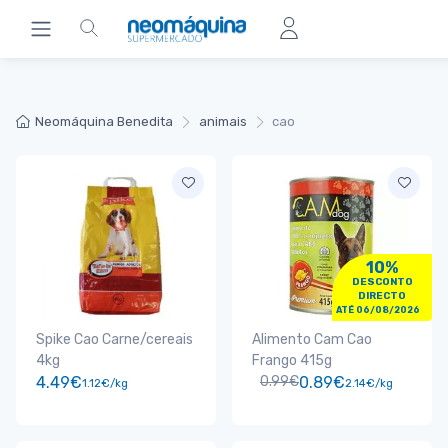
Neomáquina Benedita
animais
cao
10%
DESCONTO
DIRECTO
ATÉ 06/08/2026
Spike Cao Carne/cereais
Alimento Cam Cao
4kg
Frango 415g
4.49€
0.99€
0.89€
1.12€/kg
2.14€/kg