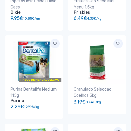
Pipetas Inseticidas Dixie
Friskies Cao Seco Mini
Caes
Menu 1.5kg
Dixie
Friskies
9.95€
6.49€
10.85€/un
4.33€/kg
PREÇO DE MERCADO 2.39€
Purina Dentalife Medium
Granulado Seleccao
115g
Coelhos 5kg
Purina
3.19€
0.64€/kg
2.29€
19.91€/kg