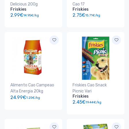
Delicious 200g
Cao 17
Friskies
Friskies
2.99€
2.75€
14.95€/kg
15.71€/kg
Alimento Cao Campeao
Friskies Cao Snack
Alta Energia 20kg
Picnic Vari
Friskies
24.99€
1.25€/kg
2.45€
19.44€/kg