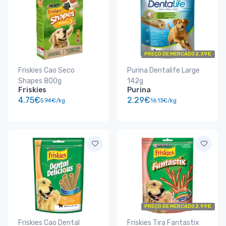
PREÇO DE MERCADO 2.39€
Friskies Cao Seco
Purina Dentalife Large
Shapes 800g
142g
Friskies
Purina
4.75€
2.29€
5.94€/kg
16.13€/kg
PREÇO DE MERCADO 2.99€
Friskies Cao Dental
Friskies Tira Fantastix