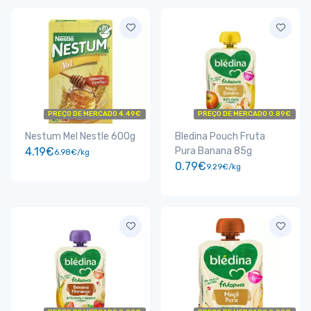
PREÇO DE MERCADO 4.49€
PREÇO DE MERCADO 0.89€
Nestum Mel Nestle 600g
Bledina Pouch Fruta
4.19€
Pura Banana 85g
6.98€/kg
0.79€
9.29€/kg