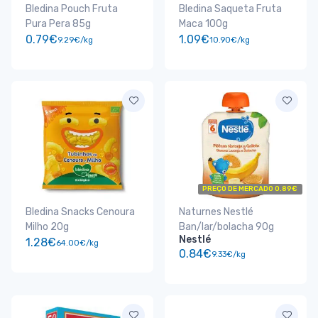
Bledina Pouch Fruta
Bledina Saqueta Fruta
Pura Pera 85g
Maca 100g
0.79€
1.09€
9.29€/kg
10.90€/kg
PREÇO DE MERCADO 0.89€
Bledina Snacks Cenoura
Naturnes Nestlé
Milho 20g
Ban/lar/bolacha 90g
Nestlé
1.28€
64.00€/kg
0.84€
9.33€/kg