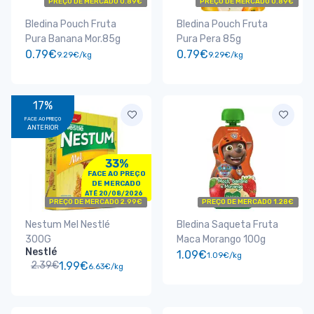
PREÇO DE MERCADO 0.89€
PREÇO DE MERCADO 0.89€
Bledina Pouch Fruta
Bledina Pouch Fruta
Pura Banana Mor.85g
Pura Pera 85g
0.79€
0.79€
9.29€/kg
9.29€/kg
17%
FACE AO PREÇO
ANTERIOR
33%
FACE AO PREÇO
DE MERCADO
ATÉ 20/08/2026
PREÇO DE MERCADO 2.99€
PREÇO DE MERCADO 1.28€
Nestum Mel Nestlé
Bledina Saqueta Fruta
300G
Maca Morango 100g
Nestlé
1.09€
1.09€/kg
2.39€
1.99€
6.63€/kg