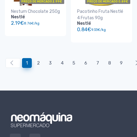
PREÇO DE MERCADO 2.99€
PREÇO DE MERCADO 0.89€
Nestum Chocolate 250g
Pacotinho Fruta Nestlé
Nestlé
4 Frutas 90g
2.19€
Nestlé
8.76€/kg
0.84€
9.33€/kg
1
2
3
4
5
6
7
8
9