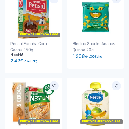
PREÇO DE MERCADO 2.99€
Pensal Farinha Com
Bledina Snacks Ananas
Cacau 250g
Quinoa 20g
Nestlé
1.28€
64.00€/kg
2.49€
9.96€/kg
PREÇO DE MERCADO 2.89€
PREÇO DE MERCADO 0.89€