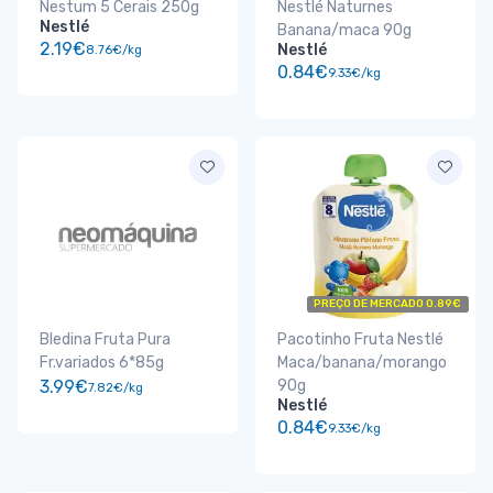
Nestum 5 Cerais 250g
Nestlé Naturnes
Nestlé
Banana/maca 90g
2.19€
Nestlé
8.76€/kg
0.84€
9.33€/kg
PREÇO DE MERCADO 0.89€
Bledina Fruta Pura
Pacotinho Fruta Nestlé
Fr.variados 6*85g
Maca/banana/morango
3.99€
90g
7.82€/kg
Nestlé
0.84€
9.33€/kg