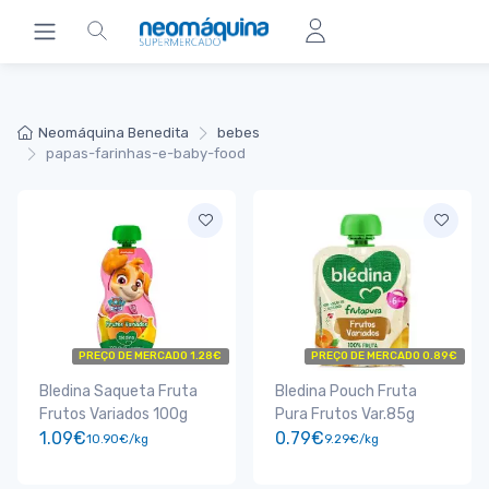
Neomáquina Benedita
bebes
papas-farinhas-e-baby-food
PREÇO DE MERCADO 1.28€
PREÇO DE MERCADO 0.89€
Bledina Saqueta Fruta
Bledina Pouch Fruta
Frutos Variados 100g
Pura Frutos Var.85g
1.09€
0.79€
10.90€/kg
9.29€/kg