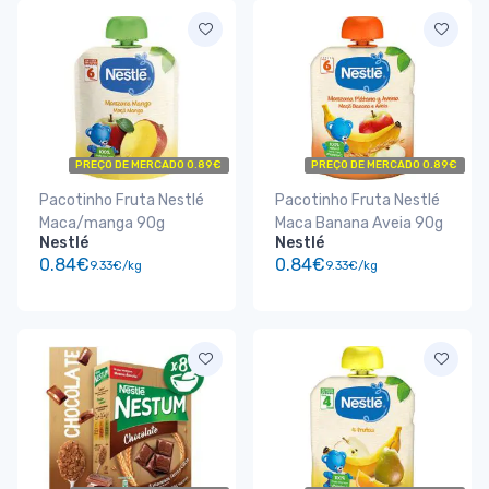
PREÇO DE MERCADO 0.89€
PREÇO DE MERCADO 0.89€
Pacotinho Fruta Nestlé
Pacotinho Fruta Nestlé
Maca/manga 90g
Maca Banana Aveia 90g
Nestlé
Nestlé
0.84€
0.84€
9.33€/kg
9.33€/kg