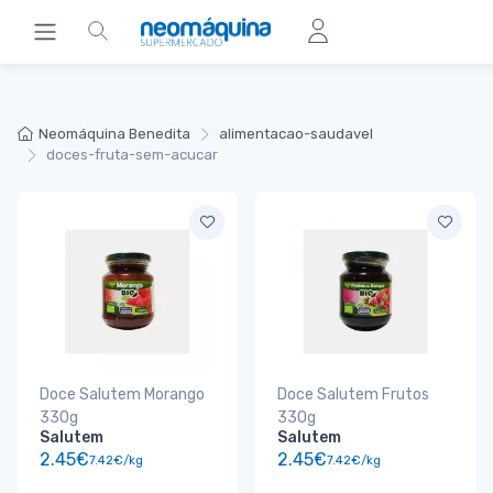
Neomáquina Benedita
alimentacao-saudavel
doces-fruta-sem-acucar
Doce Salutem Morango
Doce Salutem Frutos
330g
330g
Salutem
Salutem
2.45€
2.45€
7.42€/kg
7.42€/kg