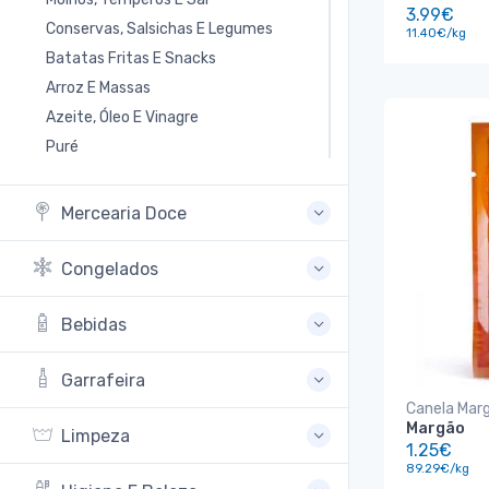
3.99€
Conservas, Salsichas E Legumes
11.40€/kg
Batatas Fritas E Snacks
Arroz E Massas
Azeite, Óleo E Vinagre
Puré
Mercearia Doce
Congelados
Bebidas
Garrafeira
Canela Mar
Margão
Limpeza
1.25€
89.29€/kg