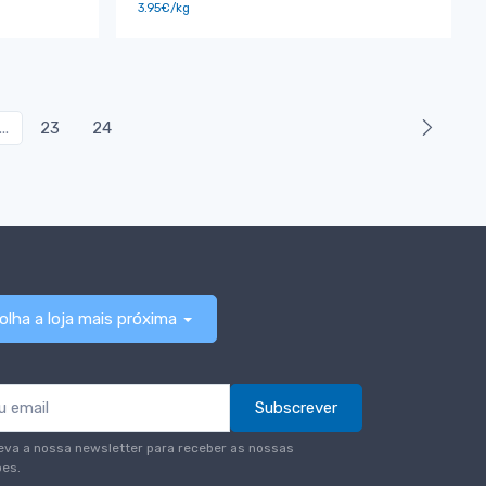
3.95€/kg
...
23
24
olha a loja mais próxima
Subscrever
eva a nossa newsletter para receber as nossas
es.