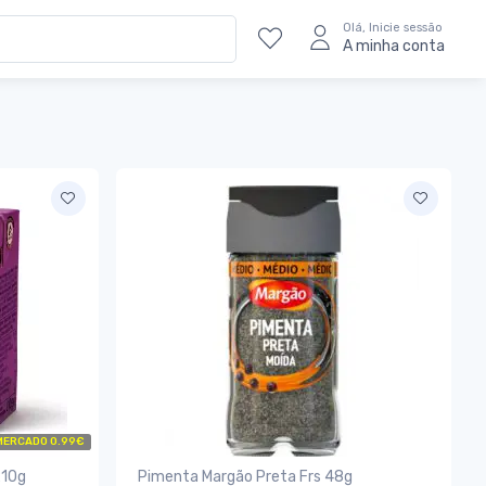
Olá, Inicie sessão
A minha conta
MERCADO 0.99€
210g
Pimenta Margão Preta Frs 48g