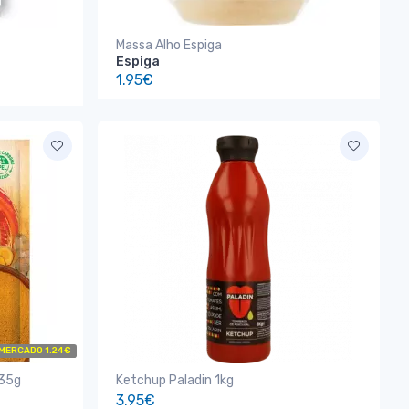
Massa Alho Espiga
Espiga
1.95€
 MERCADO 1.24€
 35g
Ketchup Paladin 1kg
3.95€