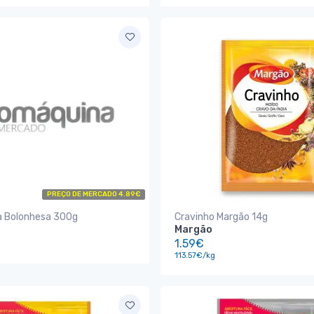
PREÇO DE MERCADO 4.89€
la Bolonhesa 300g
Cravinho Margão 14g
Margão
1.59€
113.57€/kg