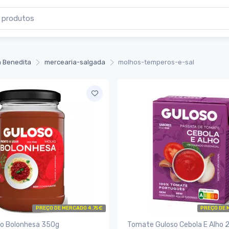
 Benedita
mercearia-salgada
molhos-temperos-e-sal
PREÇO DE MERCADO 4.75€
PREÇO DE 
so Bolonhesa 350g
Tomate Guloso Cebola E Alho 