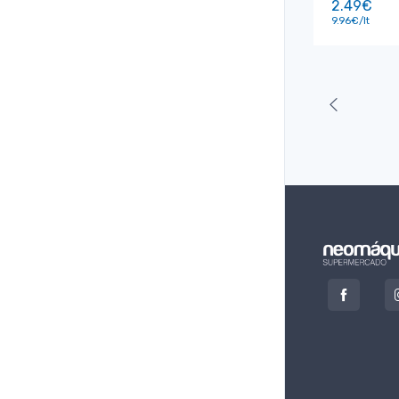
2.49€
9.96€/lt