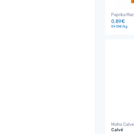
Paprika Mar
0.89€
59.33€/kg
Molho Calv
Calvé