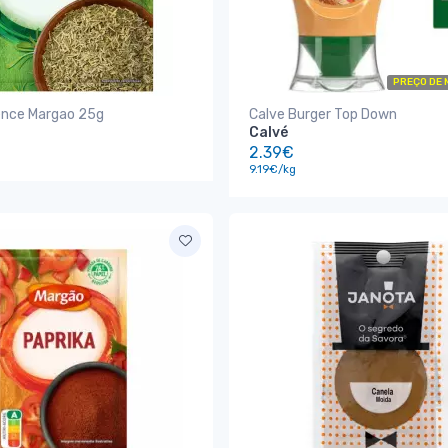
PREÇO DE 
ence Margao 25g
Calve Burger Top Down
Calvé
2.39€
9.19€/kg