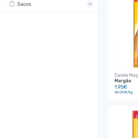
Sacos
Canela Mar
Margão
1.95€
65.00€/kg