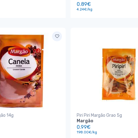
0.89€
4.24€/kg
gão 14g
Piri Piri Margão Grao 5g
Margão
0.99€
198.00€/kg