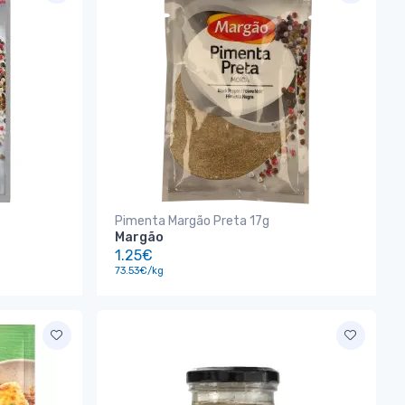
Pimenta Margão Preta 17g
Margão
1.25€
73.53€/kg