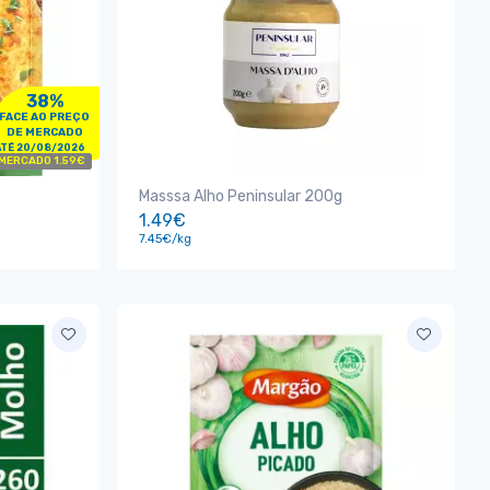
38%
FACE AO PREÇO
DE MERCADO
ATÉ 20/08/2026
 MERCADO 1.59€
Masssa Alho Peninsular 200g
1.49€
7.45€/kg