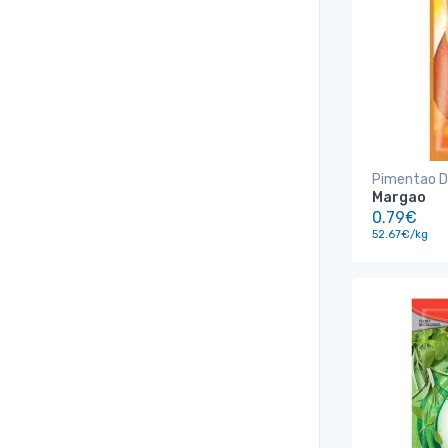
Pimentao D
Margao
0.79€
52.67€/kg