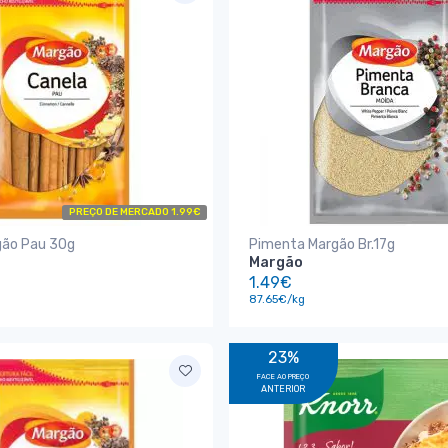
PREÇO DE MERCADO 1.99€
gão Pau 30g
Pimenta Margão Br.17g
Margão
1.49€
87.65€/kg
23%
FACE AO PREÇO
ANTERIOR