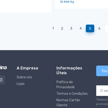
32.86€/kg
1
2
3
4
5
6
A Empresa
Informações
Esc
Úteis
Sobre nós
Política de
Lojas
Privacidade
Termos e Condições
*Subscr
Normas Cartão
promoçõ
Cliente