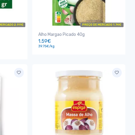
MERCADO 2.99€
PREÇO DE MERCADO 1.74€
Alho Margao Picado 40g
1.59€
39.75€/kg