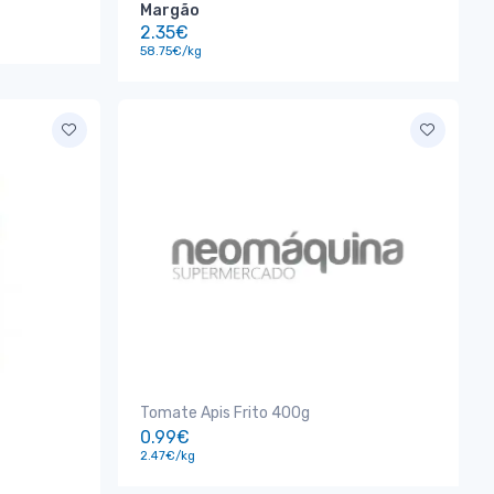
Margão
2.35€
58.75€/kg
Tomate Apis Frito 400g
0.99€
2.47€/kg