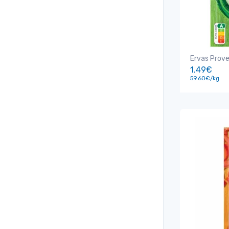
Ervas Prov
1.49€
59.60€/kg