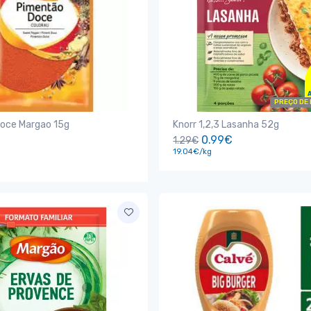
PREÇO DE
oce Margao 15g
Knorr 1,2,3 Lasanha 52g
0.99€
1.29€
19.04€/kg