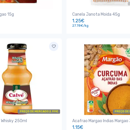
gao 15g
Canela Janota Moida 45g
1.25€
27.78€/kg
PREÇO DE MERCADO 2.99€
PREÇO DE
e Whisky 250ml
Acafrao Margao Indias Margao
1.15€