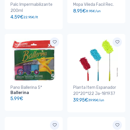
Palc Impermabilizante
Mopa Vileda Facil Rec.
200ml
8.95€
8.95€/un
4.59€
22.95€/lt
Pano Ballerina 5*
Planta Item Espanador
Ballerina
20*20*122 Ja-181937
5.99€
39.95€
39.95€/un