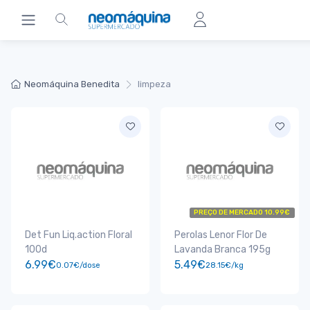
Neomáquina Benedita
limpeza
PREÇO DE MERCADO 10.99€
Det Fun Liq.action Floral
Perolas Lenor Flor De
100d
Lavanda Branca 195g
6.99€
5.49€
0.07€/dose
28.15€/kg