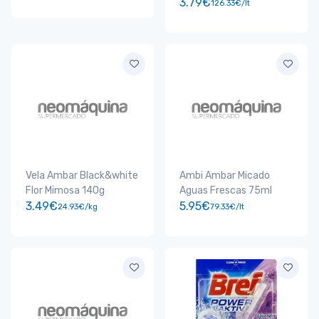
3.79€
126.33€/lt
Vela Ambar Black&white
Ambi Ambar Micado
Flor Mimosa 140g
Aguas Frescas 75ml
3.49€
5.95€
24.93€/kg
79.33€/lt