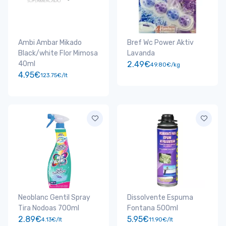
Ambi Ambar Mikado
Bref Wc Power Aktiv
Black/white Flor Mimosa
Lavanda
40ml
2.49€
49.80€/kg
4.95€
123.75€/lt
Neoblanc Gentil Spray
Dissolvente Espuma
Tira Nodoas 700ml
Fontana 500ml
2.89€
5.95€
4.13€/lt
11.90€/lt