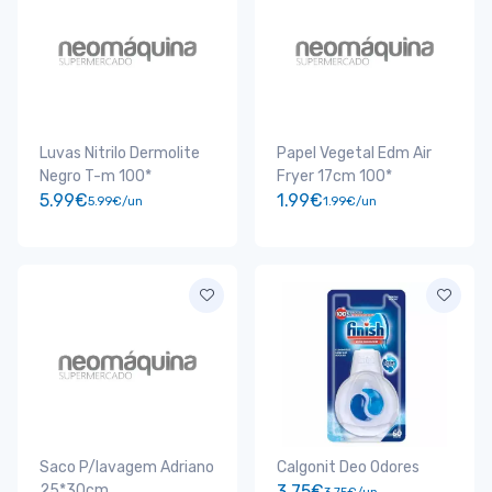
Luvas Nitrilo Dermolite
Papel Vegetal Edm Air
Negro T-m 100*
Fryer 17cm 100*
5.99€
1.99€
5.99€/un
1.99€/un
Saco P/lavagem Adriano
Calgonit Deo Odores
25*30cm
3.75€