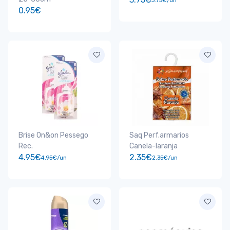
3.75€/un
0.95€
Brise On&on Pessego
Saq Perf.armarios
Rec.
Canela-laranja
4.95€
2.35€
4.95€/un
2.35€/un