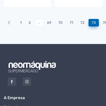
1
2
...
69
70
71
72
73
7
A Empresa