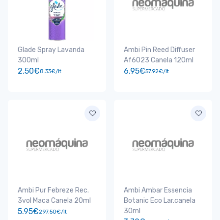
Glade Spray Lavanda
Ambi Pin Reed Diffuser
300ml
Af6023 Canela 120ml
2.50€
6.95€
8.33€/lt
57.92€/lt
Ambi Pur Febreze Rec.
Ambi Ambar Essencia
3vol Maca Canela 20ml
Botanic Eco Lar.canela
5.95€
30ml
297.50€/lt