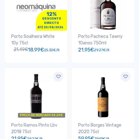
12%
DESCONTO
DIRECTO
ATÉ 20/08/2026
Porto Soalheira White
Porto Pacheca Tawny
10y 75cl
10anos 750ml
21.49€
18.99€
21.95€
25.32€/lt
29.27€/lt
PREÇO DE MERCADO 28.20€
Porto Ramos Pinto Lbv
Porto Borges Vintage
2018 75cl
2020 75cl
21.95€
59.95€
29.27€/lt
79.93€/lt