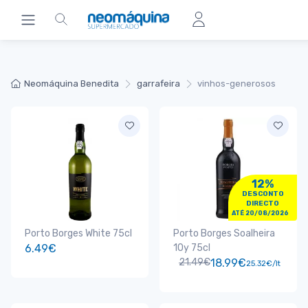
Neomáquina Benedita
garrafeira
vinhos-generosos
12%
DESCONTO
DIRECTO
ATÉ 20/08/2026
Porto Borges White 75cl
Porto Borges Soalheira
6.49€
10y 75cl
21.49€
18.99€
25.32€/lt