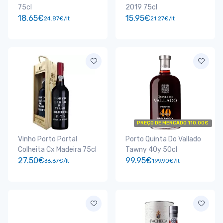
75cl
2019 75cl
18.65€
15.95€
24.87€/lt
21.27€/lt
PREÇO DE MERCADO 110.00€
Vinho Porto Portal
Porto Quinta Do Vallado
Colheita Cx Madeira 75cl
Tawny 40y 50cl
27.50€
99.95€
36.67€/lt
199.90€/lt