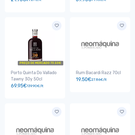
PREÇO DE MERCADO 73.50€
Porto Quinta Do Vallado
Rum Bacardi Razz 70cl
Tawny 30y 50cl
19.50€
27.86€/lt
69.95€
139.90€/lt