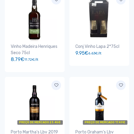
Vinho Madeira Henriques
Conj Vinho Lapa 2*75cl
Seco 75cl
9.95€
6.63€/lt
8.79€
11.72€/lt
PREÇO DE MERCADO 23.45€
PREÇO DE MERCADO 17.49€
Porto Martha's Lbv 2019
Porto Graham's Lbv