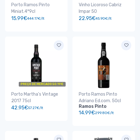
Porto Ramos Pinto
Vinho Licoroso Cabriz
Miniat.4*9cl
Impar 50
15.99€
22.95€
444.17€/lt
45.90€/lt
PREÇO DE MERCADO 50.19€
Porto Martha's Vintage
Porto Ramos Pinto
2017 75cl
Adriano Ed.com. 50cl
Ramos Pinto
42.95€
57.27€/lt
14.99€
299.80€/lt