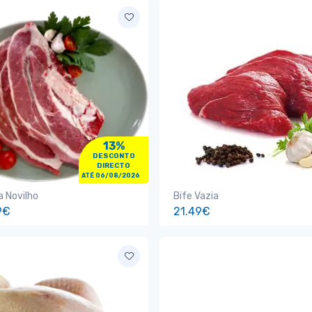
13%
DESCONTO
DIRECTO
ATÉ 06/08/2026
 Novilho
Bife Vazia
9€
21.49€