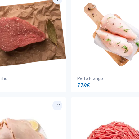
ilho
Peito Frango
7.39€