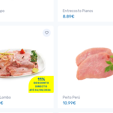
mpo
Entrecosto Pianos
8.89€
11%
DESCONTO
DIRECTO
ATÉ 06/08/2026
 Lombo
Peito Perú
9€
10.99€