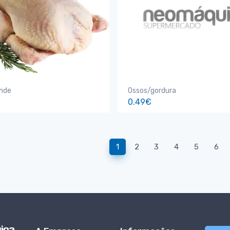
ande
Ossos/gordura
0.49€
1
2
3
4
5
6