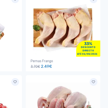
33%
DESCONTO
DIRECTO
ATÉ 06/08/2026
Pernas Frango
2.49€
3.70€