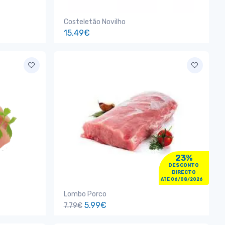
Costeletão Novilho
15.49€
23%
DESCONTO
DIRECTO
ATÉ 06/08/2026
Lombo Porco
5.99€
7.79€