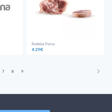
Rodelas Porco
4.29€
7
8
9