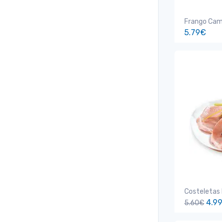
Frango Ca
5.79€
Costeletas
4.9
5.60€