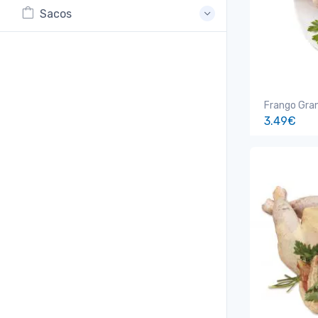
Sacos
Frango Gra
3.49€