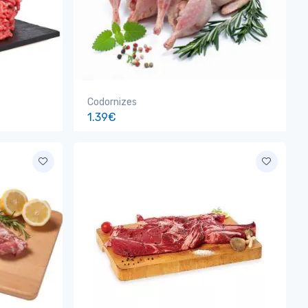
Codornizes
1.39€