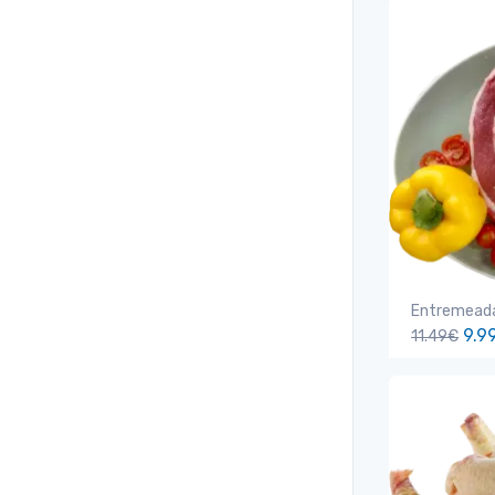
Entremeada
9.9
11.49€