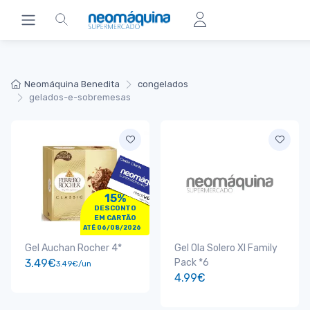
Neomáquina Benedita
congelados
gelados-e-sobremesas
15%
DESCONTO
EM CARTÃO
ATÉ 06/08/2026
Gel Auchan Rocher 4*
Gel Ola Solero Xl Family
3.49€
Pack *6
3.49€/un
4.99€