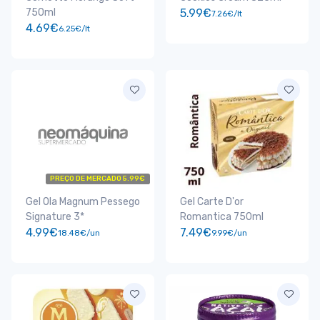
750ml
5.99€
7.26€/lt
4.69€
6.25€/lt
PREÇO DE MERCADO 5.99€
Gel Ola Magnum Pessego
Gel Carte D'or
Signature 3*
Romantica 750ml
4.99€
7.49€
18.48€/un
9.99€/un