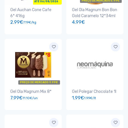
PREÇO DE MERCADO 5.99€
ATÉ 06/08/2026
Gel Auchan Cone Cafe
Gel Ola Magnum Bon Bon
6* 416g
Gold Caramelo 12*34ml
2.99€
4.99€
7.19€/kg
PREÇO DE MERCADO 9.99€
Gel Ola Magnum Mix 8*
Gel Polegar Chocolate 1l
7.99€
1.99€
11.10€/un
1.99€/lt