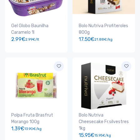
Gel Globo Baunilha
Bolo Nutriva Profiteroles
Caramelo 1l
800g
2.99€
17.50€
2.99€/lt
21.88€/kg
Polpa Fruta Brasfrut
Bolo Nutriva
Morango 100g
Cheesecake Fr.silvestres
1.39€
1kg
13.90€/kg
15.95€
15.95€/kg