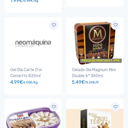
7.99€
15.98€/kg
PREÇO DE MERCADO 5.99€
Gel Ola Carte D'or
Gelado Ola Magnum Mini
Cornetto 825ml
Double 6* 360ml
4.99€
5.49€
6.05€/kg
15.25€/lt