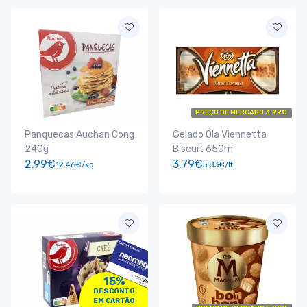
PREÇO DE MERCADO 3.99€
Panquecas Auchan Cong
Gelado Ola Viennetta
240g
Biscuit 650m
2.99€
3.79€
12.46€/kg
5.83€/lt
15%
DESCONTO
EM CARTÃO