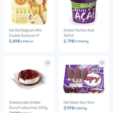
Gel Ola Magnum Mini
Sorbet Native Acai
Double Sunlover 6*
160ml
5.49€
2.79€
5.49€/un
17.44€/kg
Cheesecake Atelier
Gel Globo Spy 10un
Doce Fr.silvestres 500g
3.99€
5.32€/kg